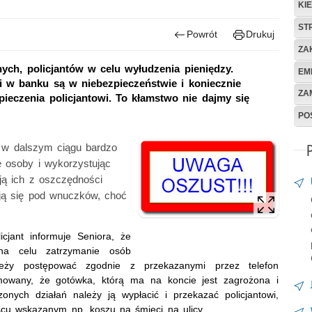
KI
ST
Powrót
Drukuj
ZA
ch, policjantów w celu wyłudzenia pieniędzy.
EM
 w banku są w niebezpieczeństwie i koniecznie
ZA
ieczenia policjantowi. To kłamstwo nie dajmy się
POS
 w dalszym ciągu bardzo
e osoby i wykorzystując
ją ich z oszczędności
ją się pod wnuczków, choć
cjant informuje Seniora, że
 na celu zatrzymanie osób
leży postępować zgodnie z przekazanymi przez telefon
rmowany, że gotówka, którą ma na koncie jest zagrożona i
nych działań należy ją wypłacić i przekazać policjantowi,
jscu wskazanym np. koszu na śmieci na ulicy.