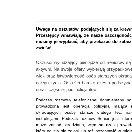
Uwaga na oszustów podających się za krewny
Przestępcy wmawiają, że nasze oszczędności
musimy je wypłacić, aby przekazać do zabezp
zwieść!
Oszuści wyłudzający pieniądze od Seniorów są
aktywni. Na swoje ofiary wybierają przypadkow
wiek oraz łatwowierność osób starszych okrada
całego życia. Oszuści bardzo często podszywa
coraz częściej pod policjantów.
Podczas rozmowy telefonicznej domniemany poli
prowadzona jest operacja policyjna mająca
okradających osoby starsze dlatego też, na
instrukcjami. Podczas rozmów Senior jest info
może zostać skradziona, więc na czas prowadzo
który po nią się zgłosi lub też pozostawić w mie