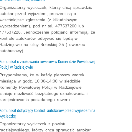
Organizatorzy wycieczek, którzy chcą sprawdzić
autokar przed wyjazdem, proszeni są o
wcześniejsze zgłoszenia (z kilkudniowym
wyprzedzeniem), pod nr tel. 477537200 lub
477537228. Jednocześnie policjanci informują, że
kontrole autokarów odbywać się będą w
Radziejowie na ulicy Brzeskiej 25 ( dworzec
autobusowy).
Komunikat o znakowaniu rowerów w Komendzie Powiatowej
Policji w Radziejowie
Przypominamy, że w każdy pierwszy wtorek
miesiąca w godz. 10:00-14:00 w siedzibie
Komendy Powiatowej Policji w Radziejowie
istnieje możliwość bezpłatnego oznakowania i
zarejestrowania posiadanego roweru.
Komunikat dotyczący kontroli autokarów przed wyjazdem na
wycieczkę
Organizatorzy wycieczek z powiatu
radziejowskiego, którzy chcą sprawdzić autokar