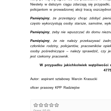
Niestety w dalszym ciągu zdarzają się przypadk
policjantom w prowadzonej akcji tracą oszczędno
Pamiętajmy
, że przestępcy chcąc zdobyć pien
często wykorzystują osoby starsze, samotne, wyko
Pamiętajmy
, żeby nie wpuszczać do domu niezn
Pamiętajmy
, że nie należy przekazywać żadny
członków rodziny, policjantów, pracowników opie
osoby pośredniczące – należy sprawdzić, czy jes
jest rzekomy pracownik
.
W przypadku jakichkolwiek wątpliwości
4775
Autor: aspirant sztabowy Marcin Krasucki
oficer prasowy KPP Radziejów
Ocena: 0/5 (0)