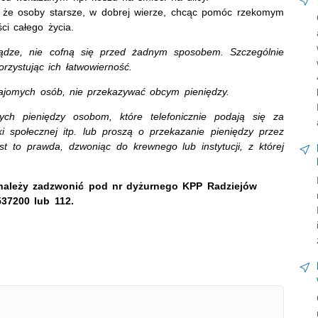
i, że osoby starsze, w dobrej wierze, chcąc pomóc rzekomym
ści całego życia.
iądze, nie cofną się przed żadnym sposobem. Szczególnie
rzystując ich łatwowierność.
ajomych osób, nie przekazywać obcym pieniędzy.
ch pieniędzy osobom, które telefonicznie podają się za
ki społecznej itp. lub proszą o przekazanie pieniędzy przez
t to prawda, dzwoniąc do krewnego lub instytucji, z której
 należy zadzwonić pod nr dyżurnego KPP Radziejów
37200 lub 112.