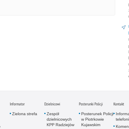
Informator
Dzielnicowi
Posterunki Policji
Kontakt
Zielona strefa
Zespół
Posterunek Policji
Inform
dzielnicowych
w Piotrkowie
telefon
KPP Radziejów
Kujawskim
e
Komen