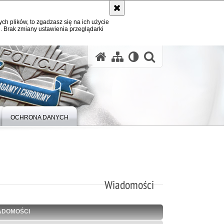
ych plików, to zgadzasz się na ich użycie
. Brak zmiany ustawienia przeglądarki
otwórz wysz
OCHRONA DANYCH
Wiadomości
ADOMOŚCI