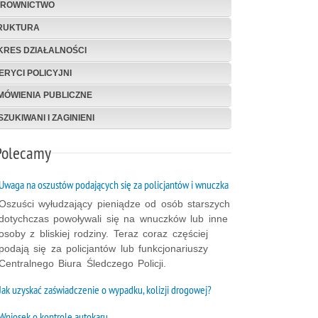
EROWNICTWO
RUKTURA
KRES DZIAŁALNOŚCI
ERYCI POLICYJNI
MÓWIENIA PUBLICZNE
ZUKIWANI I ZAGINIENI
Polecamy
Uwaga na oszustów podających się za policjantów i wnuczka
Oszuści wyłudzający pieniądze od osób starszych
dotychczas powoływali się na wnuczków lub inne
osoby z bliskiej rodziny. Teraz coraz częściej
podają się za policjantów lub funkcjonariuszy
Centralnego Biura Śledczego Policji.
Jak uzyskać zaświadczenie o wypadku, kolizji drogowej?
Wniosek o kontrolę autokaru