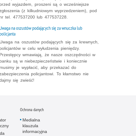
przed wyjazdem, proszeni są o wcześniejsze
zgłoszenia (z kilkudniowym wyprzedzeniem), pod
nr tel. 477537200 lub 477537228.
Uwaga na oszustów podających się za wnuczka lub
policjanta
Uwaga na oszustów podających się za krewnych,
policjantów w celu wyłudzenia pieniędzy.
Przestępcy wmawiają, że nasze oszczędności w
banku są w niebezpieczeństwie i koniecznie
musimy je wypłacić, aby przekazać do
zabezpieczenia policjantowi. To kłamstwo nie
dajmy się zwieść!
Ochrona danych
ator
Medialna
iczny
klauzula
informacyjna
da